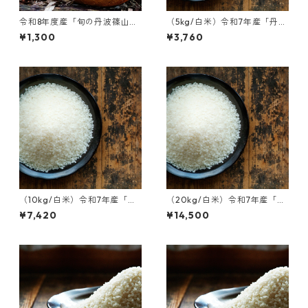
令和8年度産「旬の丹波篠山
（5kg/白米）令和7年産「丹波
筍」期間限定
篠山後川産 コシヒカリ」
¥1,300
¥3,760
（10kg/白米）令和7年産「丹
（20kg/白米）令和7年産「丹
波篠山後川産 コシヒカリ」
波篠山後川産 コシヒカリ」
¥7,420
¥14,500