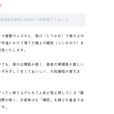
T
025年8月29日 22:00 に販売終了しました
ま小倉屋のふるさと、後川（しつかわ）で後川上の
が手塩にかけて育てた極上の藤稔（ふじみのり）を
販売いたします。
中でも、後川は標高が高く、昼夜の寒暖差が激しい
みずみずしく甘くておいしい、大粒藤稔が育ちま
メディアに取り上げられて人気が急上昇している「藤
期間が短く、大変希少な「藤稔」を朝どれ直送でお
ます。