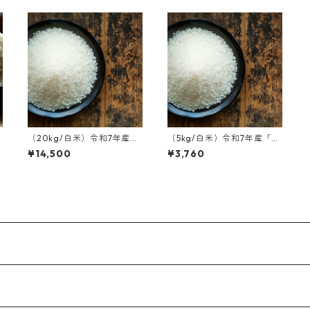
（20kg/白米）令和7年産
（5kg/白米）令和7年産「丹
「丹波篠山後川産 コシヒ
波篠山後川産 コシヒカ
¥14,500
¥3,760
カリ」
リ」