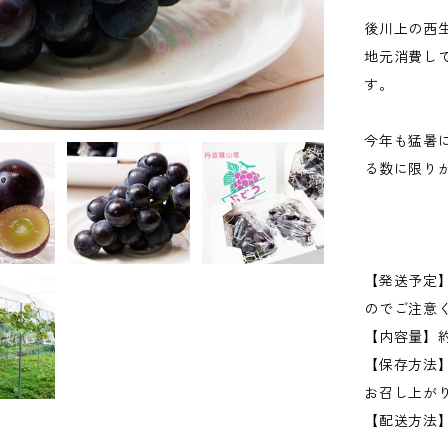
後川上の西
地元消費し
す。
今年も猛暑
る数に限り
【発送予定
のでご注意
【内容量】約1
【保存方法
お召し上が
【配送方法