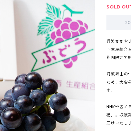
SOLD OU
2
丹波ささや
西生産組合
期間限定で
丹波篠山の
ため、大変
す。
NHKや各
稔」。収穫
届けいたし