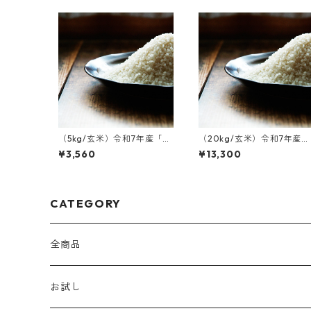
（5kg/玄米）令和7年産「丹
（20kg/玄米）令和7年産
波篠山後川産 コシヒカ
「丹波篠山後川産 コシヒ
¥3,560
¥13,300
リ」
カリ」
CATEGORY
全商品
お試し