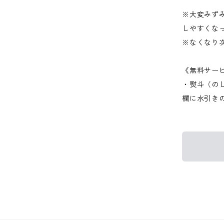
※大変みず
しやすくな
※なくなり
《無料サー
・熨斗（の
欄に水引き